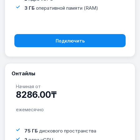
3 ГБ
оперативной памяти (RAM)
Подключить
Онтайлы
Начиная от
8286.00₸
ежемесячно
75 ГБ
дискового пространства
2
ядра vCPU