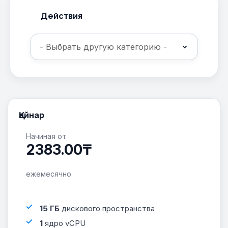
Действия
Қайнар
Начиная от
2383.00₸
ежемесячно
15 ГБ
дискового пространства
1
ядро vCPU