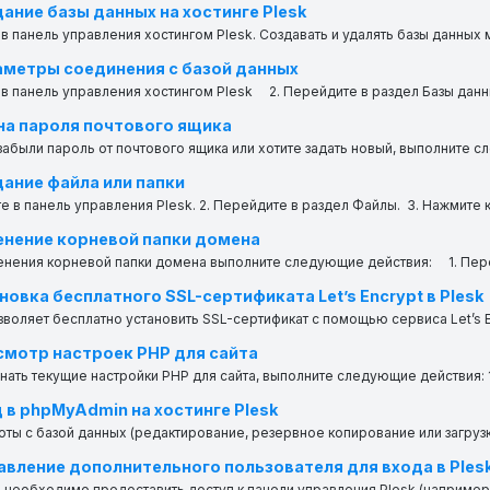
ание базы данных на хостинге Plesk
в панель управления хостингом Plesk. Создавать и удалять базы данных м
метры соединения с базой данных
в панель управления хостингом Plesk 2. Перейдите в раздел Базы данны
а пароля почтового ящика
забыли пароль от почтового ящика или хотите задать новый, выполните сл
ание файла или папки
те в панель управления Plesk. 2. Перейдите в раздел Файлы. 3. Нажмите кн
нение корневой папки домена
енения корневой папки домена выполните следующие действия: 1. Перей
новка бесплатного SSL-сертификата Let’s Encrypt в Plesk
зволяет бесплатно установить SSL-сертификат с помощью сервиса Let’s Enc
мотр настроек PHP для сайта
нать текущие настройки PHP для сайта, выполните следующие действия: 1.
 в phpMyAdmin на хостинге Plesk
ты с базой данных (редактирование, резервное копирование или загрузка
вление дополнительного пользователя для входа в Ples
 необходимо предоставить доступ к панели управления Plesk (например, р