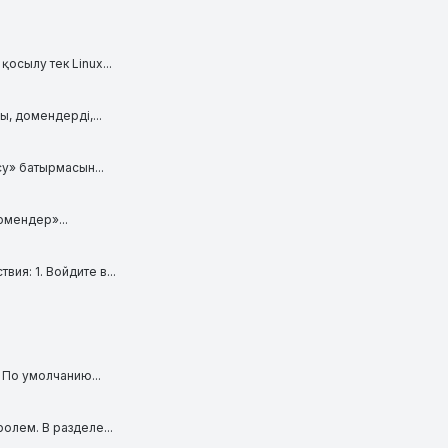
осылу тек Linux...
, домендерді,...
су» батырмасын...
омендер»...
я: 1. Войдите в...
 По умолчанию...
олем. В разделе...