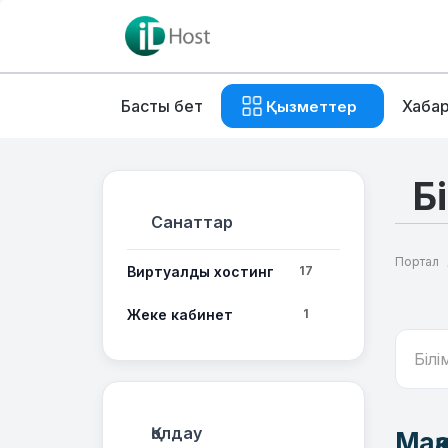
Басты бет
Хаба
Қызметтер
Б
Санаттар
Портал
Виртуалды хостинг
17
Жеке кабинет
1
Қолдау
Мақ