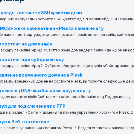
уалды хостингте SSH қолжетiмдiлiгi
дарыңыз: виртуалды хостингте SSH қолжетiмдiлiгi берiлмейдi. SSH арқылы қ
CS» жеке кабинетінен «Plesk» панеліне өту
панеліндегі виртуалды хостинг қызметін рәсімдегеннен кейін, сайтыңызды
k хостингіне домен қосу
 басқару панелiне кiрiңiз2. «Сайттар және домендер» бөлімінде «Домен қо
k хостингiнде субдомен қосу
 басқару панелiне кiрiңiз.2. Субдомен/поддомен қосу үшiн «Сайттар және д
вление временного домена в Plesk
бавить временный домен на хостинге Plesk, выполните следующие действи
оменнің DNS-жазбаларын қосу/өзгерту
сқару панеліне кіріңіз Сайттар мен домендер бөліміне өтіңіз Поддоменнің...
уп для подключения по FTP
дите в раздел «Сайты и домены» в панели управления хостингом Plesk. 2.
уп к Веб-статистике
те в панель управления хостингом Plesk. 2. Раздел статистики защищен пар