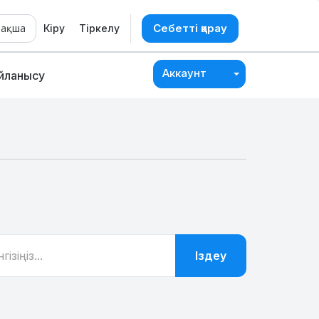
азақша
Себетті қарау
Кіру
Тіркелу
Аккаунт
айланысу