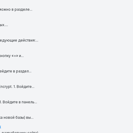
ожно в разделе...
х....
едующие действия:...
опку «+» и...
дите в раздел...
rypt. 1. Войдите...
 Войдите в панель...
 новой базы) вы...
k
азработчику сайта),...