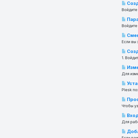
Созд
Войдите 
Пара
Войдите 
Смен
Если вы 
Созд
1. Войди
Изме
Для изм
Уста
Plesk по
Прос
Чтобы уз
Вход
Для рабо
Доба
Если вам