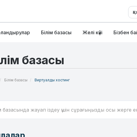
Қ
рландырулар
Білім базасы
Желі күйі
Бізбен б
ілім базасы
Білім базасы
Виртуалды хостинг
алалар