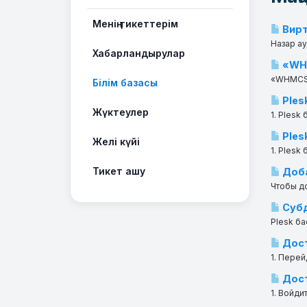
Менің тикеттерім
Вирт
Назар ау
Хабарландырулар
«WHM
«WHMCS» 
Білім базасы
Ples
Жүктеулер
1. Plesk
Ples
Желі күйі
1. Plesk
Тикет ашу
Доба
Чтобы до
Субд
Plesk ба
Дост
1. Перей
Дост
1. Войди