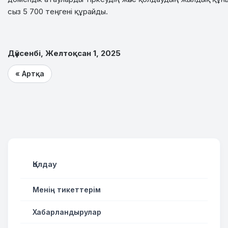
сыз
5
700
теңгені
құрайды
.
Дүйсенбі, Желтоқсан 1, 2025
« Артқа
Қолдау
Менің тикеттерім
Хабарландырулар