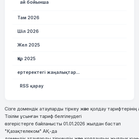
ай бойынша
Там 2026
Шіл 2026
Жел 2025
Қар 2025
ертеректегі жаңалықтар...
RSS қарау
Сізге
домендік
атауларды
тіркеу
және
қолдау
тарифтерінің
Тізілім
ұсынған
тариф
белгілеудегі
өзгерістерге
байланысты
01.01.2026 жылдан бастап
"
Қазақтелеком
"
АҚ-да
домендік
атауларды
тіркеудің
және
қолдаудың
жылдық
құн