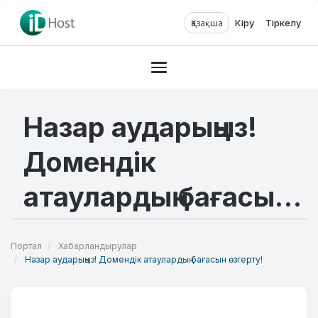
Қазақша
Кіру
Тіркелу
Навигацияны ауыстыру
Назар аударыңыз!
Домендік
атаулардың бағасын
өзгерту!
Портал
Хабарландырулар
Назар аударыңыз! Домендік атаулардың бағасын өзгерту!